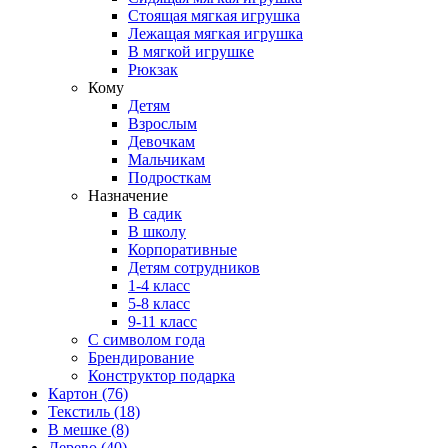
Стоящая мягкая игрушка
Лежащая мягкая игрушка
В мягкой игрушке
Рюкзак
Кому
Детям
Взрослым
Девочкам
Мальчикам
Подросткам
Назначение
В садик
В школу
Корпоративные
Детям сотрудников
1-4 класс
5-8 класс
9-11 класс
С символом года
Брендирование
Конструктор подарка
Картон
(76)
Текстиль
(18)
В мешке
(8)
Дерево
(40)