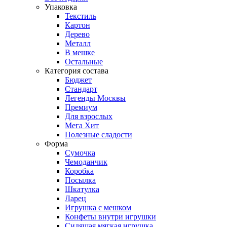
Упаковка
Текстиль
Картон
Дерево
Металл
В мешке
Остальные
Категория состава
Бюджет
Стандарт
Легенды Москвы
Премиум
Для взрослых
Мега Хит
Полезные сладости
Форма
Сумочка
Чемоданчик
Коробка
Посылка
Шкатулка
Ларец
Игрушка с мешком
Конфеты внутри игрушки
Сидящая мягкая игрушка