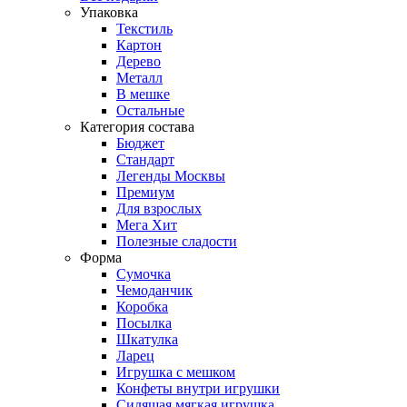
Упаковка
Текстиль
Картон
Дерево
Металл
В мешке
Остальные
Категория состава
Бюджет
Стандарт
Легенды Москвы
Премиум
Для взрослых
Мега Хит
Полезные сладости
Форма
Сумочка
Чемоданчик
Коробка
Посылка
Шкатулка
Ларец
Игрушка с мешком
Конфеты внутри игрушки
Сидящая мягкая игрушка