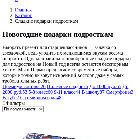
Главная
Каталог
Сладкие подарки подросткам
Новогодние подарки подросткам
Выбрать презент для старшеклассников — задачка со
звездочкой, ведь угодить их меняющимся вкусам весьма
непросто. Однако правильно подобранные сладкие подарки
для подростков на Новый год всегда остаются бесспорным
хитом. Мы в Перми предлагаем современные наборы,
которые точно вызовут искренний восторг даже у самых
требовательных ребят.
Премиум составы
26
Полезные сладости
До 1000 руб.
65
До
2000 руб.
53
5-8 класс
60
9-11 класс
44
В школу
87
Смартфоны
3
В тубе
2
С символом года
48
Фильтры