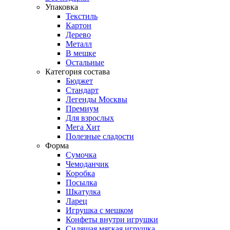
Упаковка
Текстиль
Картон
Дерево
Металл
В мешке
Остальные
Категория состава
Бюджет
Стандарт
Легенды Москвы
Премиум
Для взрослых
Мега Хит
Полезные сладости
Форма
Сумочка
Чемоданчик
Коробка
Посылка
Шкатулка
Ларец
Игрушка с мешком
Конфеты внутри игрушки
Сидящая мягкая игрушка