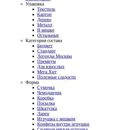
Упаковка
Текстиль
Картон
Дерево
Металл
В мешке
Остальные
Категория состава
Бюджет
Стандарт
Легенды Москвы
Премиум
Для взрослых
Мега Хит
Полезные сладости
Форма
Сумочка
Чемоданчик
Коробка
Посылка
Шкатулка
Ларец
Игрушка с мешком
Конфеты внутри игрушки
Сидящая мягкая игрушка