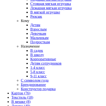
Стоящая мягкая игрушка
Лежащая мягкая игрушка
В мягкой игрушке
Рюкзак
Кому
Детям
Взрослым
Девочкам
Мальчикам
Подросткам
Назначение
В садик
В школу
Корпоративные
Детям сотрудников
1-4 класс
5-8 класс
9-11 класс
С символом года
Брендирование
Конструктор подарка
Картон
(76)
Текстиль
(18)
В мешке
(8)
Дерево
(40)