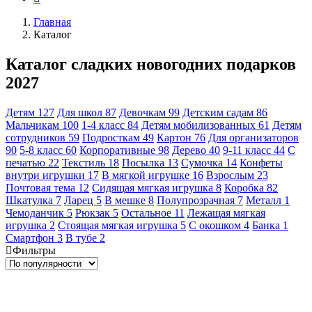
Главная
Каталог
Каталог сладких новогодних подарков
2027
Детям
127
Для школ
87
Девочкам
99
Детским садам
86
Мальчикам
100
1-4 класс
84
Детям мобилизованных
61
Детям
сотрудников
59
Подросткам
49
Картон
76
Для организаторов
90
5-8 класс
60
Корпоративные
98
Дерево
40
9-11 класс
44
С
печатью
22
Текстиль
18
Посылка
13
Сумочка
14
Конфеты
внутри игрушки
17
В мягкой игрушке
16
Взрослым
23
Почтовая тема
12
Сидящая мягкая игрушка
8
Коробка
82
Шкатулка
7
Ларец
5
В мешке
8
Полупрозрачная
7
Металл
1
Чемоданчик
5
Рюкзак
5
Остальное
11
Лежащая мягкая
игрушка
2
Стоящая мягкая игрушка
5
С окошком
4
Банка
1
Смартфон
3
В тубе
2
Фильтры