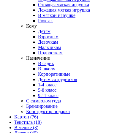
Стоящая мягкая игрушка
Лежащая мягкая игрушка
В мягкой игрушке
Рюкзак
Кому
Детям
Взрослым
Девочкам
Мальчикам
Подросткам
Назначение
В садик
В школу
Корпоративные
Детям сотрудников
1-4 класс
5-8 класс
9-11 класс
С символом года
Брендирование
Конструктор подарка
Картон
(76)
Текстиль
(18)
В мешке
(8)
Дерево
(40)