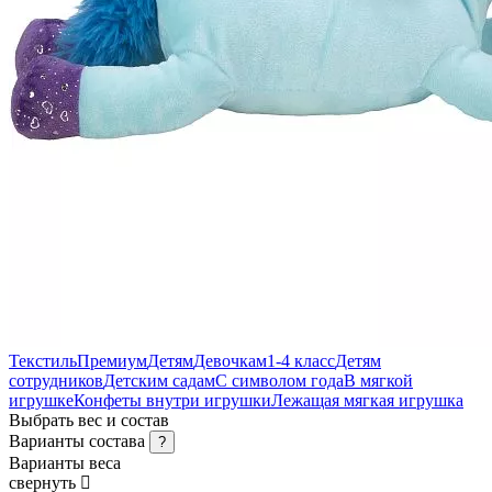
Текстиль
Премиум
Детям
Девочкам
1-4 класс
Детям
сотрудников
Детским садам
С символом года
В мягкой
игрушке
Конфеты внутри игрушки
Лежащая мягкая игрушка
Выбрать вес и состав
Варианты состава
?
Варианты веса
свернуть