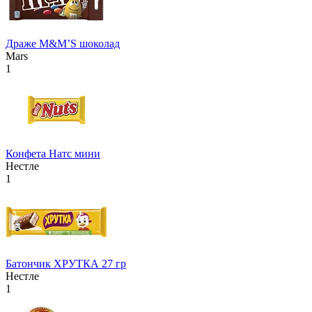
Драже М&М’S шоколад
Mars
1
Конфета Натс мини
Нестле
1
Батончик ХРУТКА 27 гр
Нестле
1