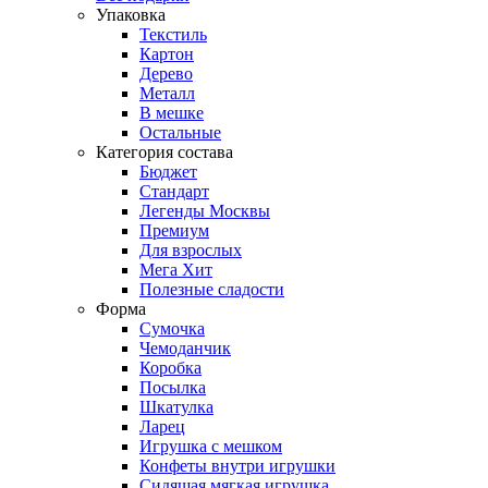
Упаковка
Текстиль
Картон
Дерево
Металл
В мешке
Остальные
Категория состава
Бюджет
Стандарт
Легенды Москвы
Премиум
Для взрослых
Мега Хит
Полезные сладости
Форма
Сумочка
Чемоданчик
Коробка
Посылка
Шкатулка
Ларец
Игрушка с мешком
Конфеты внутри игрушки
Сидящая мягкая игрушка