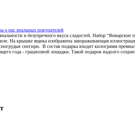
ы о нас
реальных покупателей
инальности и безупречного вкуса сладостей. Набор “Январские 
тиле. На крышке ящика изображена завораживающая иллюстраци
асногрудые снегири. В состав подарка входит килограмм преми
щего года - грациозной лошадки. Такой подарок надолго сохран
т