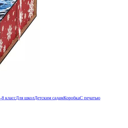
-8 класс
Для школ
Детским садам
Коробка
С печатью