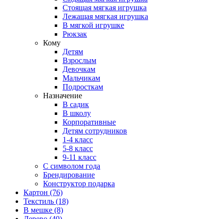
Стоящая мягкая игрушка
Лежащая мягкая игрушка
В мягкой игрушке
Рюкзак
Кому
Детям
Взрослым
Девочкам
Мальчикам
Подросткам
Назначение
В садик
В школу
Корпоративные
Детям сотрудников
1-4 класс
5-8 класс
9-11 класс
С символом года
Брендирование
Конструктор подарка
Картон
(76)
Текстиль
(18)
В мешке
(8)
Дерево
(40)