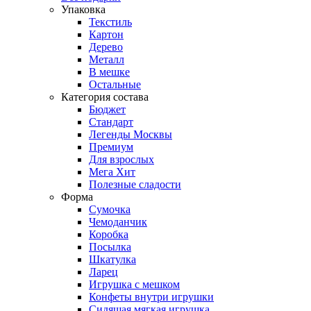
Упаковка
Текстиль
Картон
Дерево
Металл
В мешке
Остальные
Категория состава
Бюджет
Стандарт
Легенды Москвы
Премиум
Для взрослых
Мега Хит
Полезные сладости
Форма
Сумочка
Чемоданчик
Коробка
Посылка
Шкатулка
Ларец
Игрушка с мешком
Конфеты внутри игрушки
Сидящая мягкая игрушка