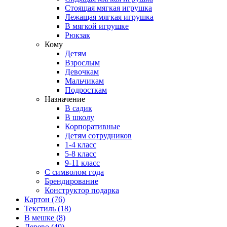
Стоящая мягкая игрушка
Лежащая мягкая игрушка
В мягкой игрушке
Рюкзак
Кому
Детям
Взрослым
Девочкам
Мальчикам
Подросткам
Назначение
В садик
В школу
Корпоративные
Детям сотрудников
1-4 класс
5-8 класс
9-11 класс
С символом года
Брендирование
Конструктор подарка
Картон
(76)
Текстиль
(18)
В мешке
(8)
Дерево
(40)