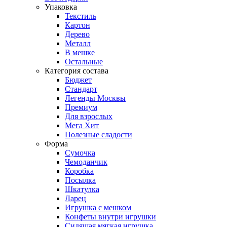
Упаковка
Текстиль
Картон
Дерево
Металл
В мешке
Остальные
Категория состава
Бюджет
Стандарт
Легенды Москвы
Премиум
Для взрослых
Мега Хит
Полезные сладости
Форма
Сумочка
Чемоданчик
Коробка
Посылка
Шкатулка
Ларец
Игрушка с мешком
Конфеты внутри игрушки
Сидящая мягкая игрушка