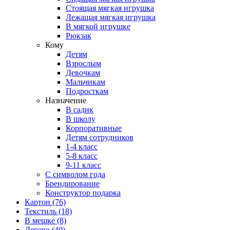
Стоящая мягкая игрушка
Лежащая мягкая игрушка
В мягкой игрушке
Рюкзак
Кому
Детям
Взрослым
Девочкам
Мальчикам
Подросткам
Назначение
В садик
В школу
Корпоративные
Детям сотрудников
1-4 класс
5-8 класс
9-11 класс
С символом года
Брендирование
Конструктор подарка
Картон
(76)
Текстиль
(18)
В мешке
(8)
Дерево
(40)